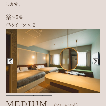
します。
〜5名
クイーン × 2
MEDIUM
（26.93㎡）