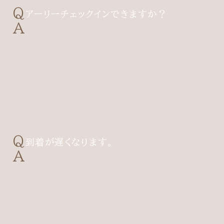
アーリーチェックインできますか？
15時以前のチェックインをご指定される場
合は、当日の空き状況によりご案内が可能
です。最短で12時から可能で、1時間につき
¥2,200を追加料金として申し受けており
ます。ご希望の際は、前日までにご連絡くだ
さい。
到着が遅くなります。
館内には24時間スタッフが在駐しておりま
すが、チェックインは24時までにお願いいた
します。
24時を過ぎる場合は事前にご連絡ください
ませ。