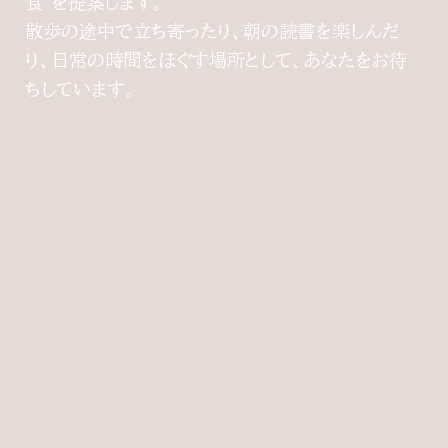
食"を提案します。
散歩の途中で立ち寄ったり、朝の読書を楽しんだ
り、日常の時間をほぐす場所として、あなたをお待
ちしています。
店名
THE ORDY BAKERY（オーディ）
営業時間
8:00-17:00
(詳細はインスタグラムをご確認ください)
所在地
〒141-0031
東京都品川区西五反田4-9-16