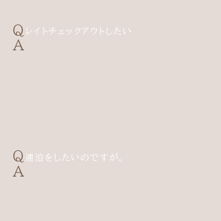
レイトチェックアウトしたい
1時間につき¥2,200の追加料金が発生い
たします。最長で13:00までとなります。
当日の空き状況により対応できない場合も
ございます。
前日までにフロントスタッフへお尋ね下さ
い。
連泊をしたいのですが。
延泊の場合も各予約サイトからお客様ご自
身でご予約をお取り下さい。
予約状況により同部屋での手配が難しい場
合もありますこと、ご了承ください。