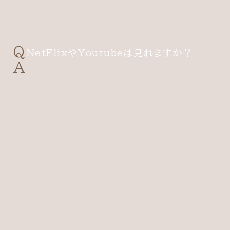
すようお願いいたします。
NetFlixやYoutubeは見れますか？
お部屋のTVはスマートTVでございます。
NetFlixやYoutube等動画視聴サイトの
契約もない為、お客様ご自身でアカウントを
お持ちの場合はお部屋のTVでログインいた
だければご視聴可能でございます。